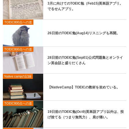
3月に向けてのTOEIC勉（Feb15)英単語アプリ。
でるせんアプリ。
TOEIC800点への道
26日前のTOEIC勉(Aug14)リスニングも再開。
TOEIC800点への道
28日前のTOEIC勉(Sep01)公式問題集とオンライ
ン英会話と盛りだくさん
Native campの記録
【NativeCamp】TOEICの教材を攻めている。
TOEIC800点への道
19日前のTOEIC勉(Oct9)英単語アプリ以外は、投
げ捨てる（つまり無気力）、肩が痛い。