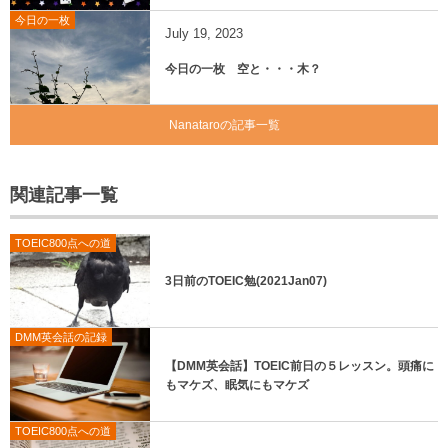
今日の一枚
July
19
,
2023
今日の一枚 空と・・・木？
Nanataroの記事一覧
関連記事一覧
TOEIC800点への道
3日前のTOEIC勉(2021Jan07)
DMM英会話の記録
【DMM英会話】TOEIC前日の５レッスン。頭痛に
もマケズ、眠気にもマケズ
TOEIC800点への道