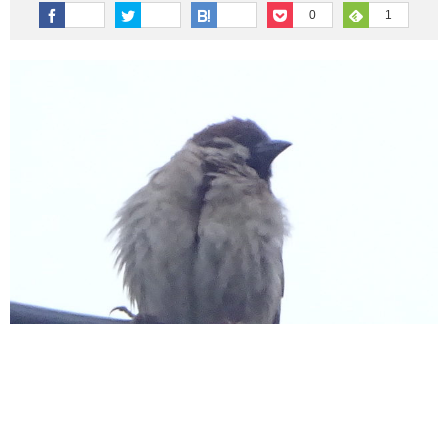
その他英語関連
旅行関連あれこれ
0
1