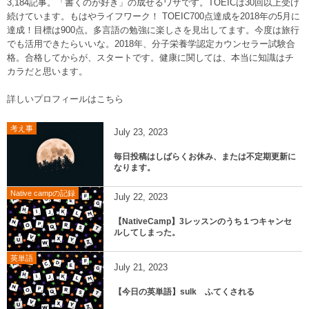
3,184記事。「書くのが好き」の成せるワザです。TOEICは30回以上受け
続けています。もはやライフワーク！ TOEIC700点達成を2018年の5月に
達成！目標は900点。多言語の勉強に楽しさを見出してます。今度は旅行
でも活用できたらいいな。2018年、分子栄養学認定カウンセラー試験合
格。合格してからが、スタートです。健康に関しては、本当に知識はチ
カラだと思います。
詳しいプロフィールはこちら
考え事
July
23
,
2023
毎日投稿はしばらくお休み、または不定期更新に
なります。
Native campの記録
July
22
,
2023
【NativeCamp】3レッスンのうち１つキャンセ
ルしてしまった。
英単語
July
21
,
2023
【今日の英単語】sulk ふてくされる