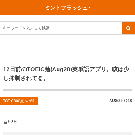
ミントフラッシュ♪
旅行、行ってきた
語学・学習
美容・健康
読書
記録
TOEIC感想・結果
今日買った本
ご朱印帳めぐり
ファスティング
食べ物
英会話！はじめました。
気になる本
イベント
リハビリ(五十肩）
考え事
英検！受験
読書メモ
小山町（静岡県）
カフェイン断ち
捨てログ
12日前のTOEIC勉(Aug28)英単語アプリ。咳は少
し抑制されてる。
TOEIC800点への道
川越（埼玉県）
コスメ
今日の一枚
TOEIC（作戦・ノウハウなど）
沖縄
ダイエット
月、星、宇宙
AUG
29
2018
TOEIC800点への道
TOEIC700点への道
神戸
健康あれこれ
英単語
行ってきたあれこれ
美容あれこれ
約3分