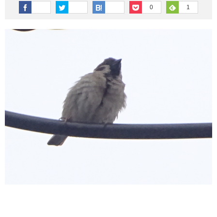
その他英語関連
旅行関連あれこれ
0
1