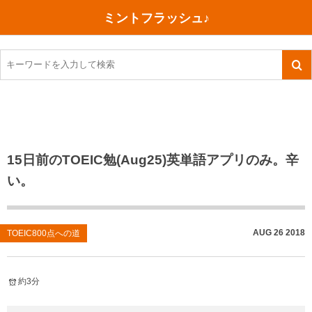
ミントフラッシュ♪
旅行、行ってきた
語学・学習
美容・健康
読書
記録
TOEIC感想・結果
今日買った本
ご朱印帳めぐり
ファスティング
食べ物
英会話！はじめました。
気になる本
イベント
リハビリ(五十肩）
考え事
英検！受験
読書メモ
小山町（静岡県）
カフェイン断ち
捨てログ
15日前のTOEIC勉(Aug25)英単語アプリのみ。辛
い。
TOEIC800点への道
川越（埼玉県）
コスメ
今日の一枚
TOEIC（作戦・ノウハウなど）
沖縄
ダイエット
月、星、宇宙
AUG
26
2018
TOEIC800点への道
TOEIC700点への道
神戸
健康あれこれ
英単語
行ってきたあれこれ
美容あれこれ
約3分