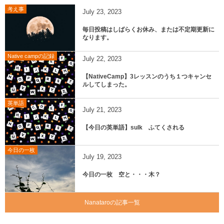
考え事
July
23
,
2023
毎日投稿はしばらくお休み、または不定期更新に
なります。
Native campの記録
July
22
,
2023
【NativeCamp】3レッスンのうち１つキャンセ
ルしてしまった。
英単語
July
21
,
2023
【今日の英単語】sulk ふてくされる
今日の一枚
July
19
,
2023
今日の一枚 空と・・・木？
Nanataroの記事一覧