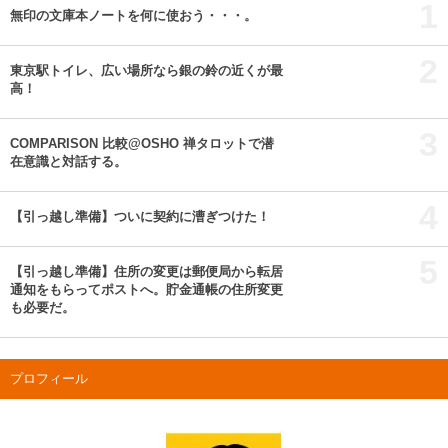
1
無印の文庫本ノートを何に使おう・・・。
2
東京駅トイレ、広い場所なら銀の鈴の近くが最
高！
3
COMPARISON 比較@OSHO 禅タロットで潜
在意識と対話する。
4
【引っ越し準備】ついに契約に漕ぎつけた！
5
【引っ越し準備】住所の変更は郵便局から転居
通知をもらってポストへ。貯金通帳の住所変更
も必要だ。
プロフィール