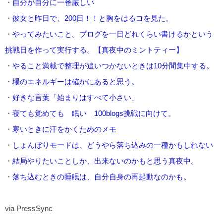
・
自分が自分に一番厳しい
・
彼女と昨日で、200日！！と胸をはるコを見た。
・
やってみたいこと。ブログを一日どれくらい書けるかという
挑戦日を作って実行する。【真夜中のミントティー】
・
やること満載で整理が追いつかないときは10分間集中する。
・
場のエネルギーは確かにあると思う。
・
好きな言葉「始まりはすべて小さい」
・
寝ても覚めても 眠い 100blogs挑戦に向けて。
・
寒いときに汗をかくためのメモ
・
しょんぼりモードは、どうやら落ち込みの一種かもしれない
・
結局やりたいことしか、出来ないのかもと思う真夜中。
・
落ち込むときの睡眠は、自分自身の再起動なのかも。
via PressSync