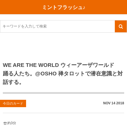
ミントフラッシュ♪
旅行、行ってきた
語学・学習
美容・健康
読書
記録
TOEIC感想・結果
今日買った本
ご朱印帳めぐり
ファスティング
食べ物
英会話！はじめました。
気になる本
イベント
リハビリ(五十肩）
考え事
英検！受験
読書メモ
小山町（静岡県）
カフェイン断ち
捨てログ
WE ARE THE WORLD ウィーアーザワールド
踊る人たち。@OSHO 禅タロットで潜在意識と対
TOEIC800点への道
川越（埼玉県）
コスメ
今日の一枚
話する。
TOEIC（作戦・ノウハウなど）
沖縄
ダイエット
月、星、宇宙
TOEIC700点への道
神戸
健康あれこれ
NOV
14
2018
今日のカード
英単語
行ってきたあれこれ
美容あれこれ
約3分