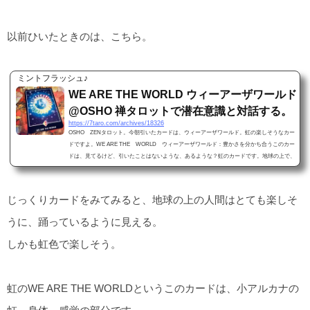
以前ひいたときのは、こちら。
ミントフラッシュ♪
WE ARE THE WORLD ウィーアーザワールド
@OSHO 禅タロットで潜在意識と対話する。
https://7taro.com/archives/18326
OSHO ZENタロット。今朝引いたカードは、ウィーアーザワールド。虹の楽しそうなカー
ドですよ。WE ARE THE WORLD ウィーアーザワールド：豊かさを分かち合うこのカー
ドは、見てるけど、引いたことはないような、あるような？虹のカードです。地球の上で、
みんな手をつないで輪になっている。友達の輪？みたいな。しかも虹色で楽しそう。虹のW
E ARE THE WORLDというこのカードは、小アルカナの虹、身体、感覚の部分です。解説を
読むと、、、楽しそうな感じ。一言で言うと、楽しみを分かち合うってことでしょうか。見
じっくりカードをみてみると、地球の上の人間はとても楽しそ
たまんまである。O...
うに、踊っているように見える。
しかも虹色で楽しそう。
虹のWE ARE THE WORLDというこのカードは、小アルカナの