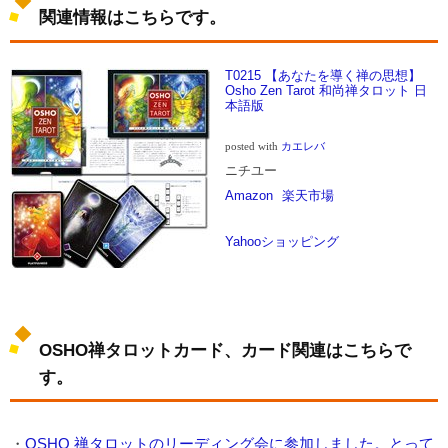
関連情報はこちらです。
T0215 【あなたを導く禅の思想】
Osho Zen Tarot 和尚禅タロット 日
本語版
posted with
カエレバ
ニチユー
Amazon
楽天市場
Yahooショッピング
OSHO禅タロットカード、カード関連はこちらで
す。
・
OSHO
禅タロットのリーディング会に参加しました。とって