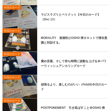
今日のカード
ラピスラズリとペリドット【今日のカード】
（Dec 13）
今日のカード
MORALITY 道徳性@OSHO 禅タロットで潜在意
識と対話する。
今日のカード
褒め言葉、そして待ち時間に波動を上げる＠パワ
ーウィッシュアンカリングカード
今日のカード
頑張るより、楽しむのがいい（Feb26)今日のカー
ド
今日のカード
POSTPONEMENT 引き延ばすこと＠OSHO 禅