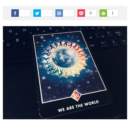
その他英語関連
旅行関連あれこれ
0
1