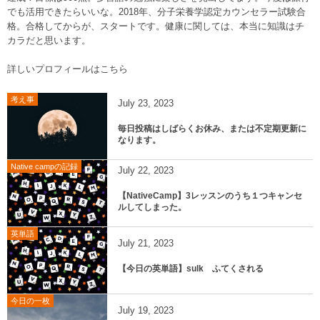
でも活用できたらいいな。2018年、分子栄養学認定カウンセラー試験合
格。合格してからが、スタートです。健康に関しては、本当に知識はチ
カラだと思います。
詳しいプロフィールはこちら
考え事
July
23
,
2023
毎日投稿はしばらくお休み、または不定期更新に
なります。
Native campの記録
July
22
,
2023
【NativeCamp】3レッスンのうち１つキャンセ
ルしてしまった。
英単語
July
21
,
2023
【今日の英単語】sulk ふてくされる
今日の一枚
July
19
,
2023