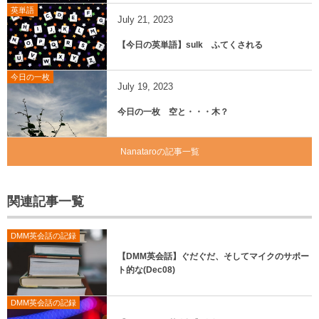
英単語
July
21
,
2023
【今日の英単語】sulk ふてくされる
今日の一枚
July
19
,
2023
今日の一枚 空と・・・木？
Nanataroの記事一覧
関連記事一覧
DMM英会話の記録
【DMM英会話】ぐだぐだ、そしてマイクのサポー
ト的な(Dec08)
DMM英会話の記録