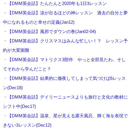
・
【DMM英会話】たんたんと2020年も1日3レッスン
・
【DMM英会話】涙が出るほどの神レッスン 過去の自分と夢
中になれるものと幸せの定義(Jan12)
・
【DMM英会話】風邪でダウンの巻(Jan02-04)
・
【DMM英会話】クリスマスはみんな忙しい！？ レッスン予
約が大変困難
・
【DMM英会話】マトリクス3部作 やっと全部見たわ。そし
てそれから学んだこと？
・
【DMM英会話】結果的に徹夜してしまって気づけば6レッス
ン(Dec18)
・
【DMM英会話】デイリーニュースよりも旅行と文化の教材に
シフト中(Dec17)
・
【DMM英会話】温泉、星が見える露天風呂、輝く海を表現で
きない3レッスン(Dec12)