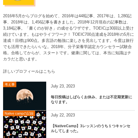
2016年5月からブログを始めて、2016年は448記事、2017年は、1,280記
事、2018年は、1,456記事を書きました。2018年12月現在の記事数は、
3,184記事。「書くのが好き」の成せるワザです。TOEICは30回以上受け
続けています。もはやライフワーク！ TOEIC700点達成を2018年の5月に
達成！目標は900点。多言語の勉強に楽しさを見出してます。今度は旅行
でも活用できたらいいな。2018年、分子栄養学認定カウンセラー試験合
格。合格してからが、スタートです。健康に関しては、本当に知識はチ
カラだと思います。
詳しいプロフィールはこちら
考え事
July
23
,
2023
毎日投稿はしばらくお休み、または不定期更新に
なります。
Native campの記録
July
22
,
2023
【NativeCamp】3レッスンのうち１つキャンセ
ルしてしまった。