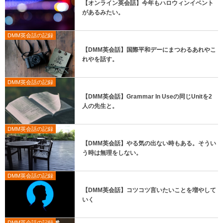
【オンライン英会話】今年もハロウィンイベント
があるみたい。
DMM英会話の記録
【DMM英会話】国際平和デーにまつわるあれやこ
れやを話す。
DMM英会話の記録
【DMM英会話】Grammar In Useの同じUnitを2
人の先生と。
DMM英会話の記録
【DMM英会話】やる気の出ない時もある。そうい
う時は無理をしない。
DMM英会話の記録
【DMM英会話】コツコツ言いたいことを増やして
いく
DMM英会話の記録