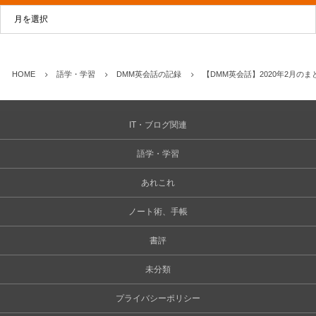
HOME
語学・学習
DMM英会話の記録
【DMM英会話】2020年2月のまと
IT・ブログ関連
語学・学習
あれこれ
ノート術、手帳
書評
未分類
プライバシーポリシー