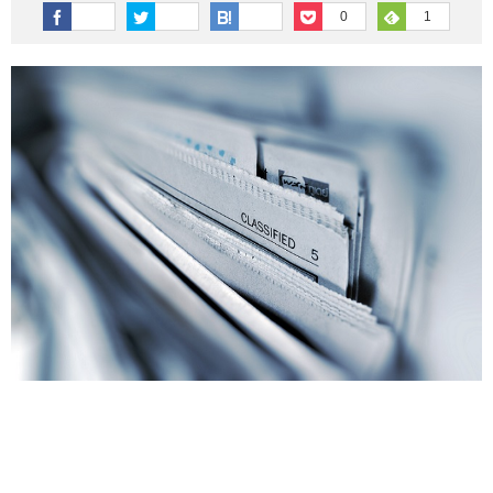
その他英語関連
旅行関連あれこれ
0
1