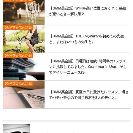
【DMM英会話】WiFiを高い位置におく？： 接続
が悪いとき→解決策２
DMM英会話の記録
【DMM英会話】TOEICのPart7を初めての先生
と、またはいつもの先生と。
DMM英会話の記録
【DMM英会話】日曜日は連続1時間半の3レッス
ンに挑戦してみました。Grammar in Use、そし
てデイリーニュース(S...
DMM英会話の記録
【DMM英会話】夏至の日に受けたレッスン。暑さ
でバテバテなので同じ教材を2人の先生と。