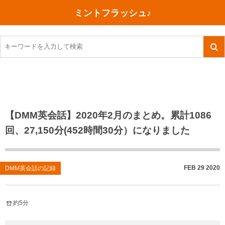
ミントフラッシュ♪
旅行、行ってきた
語学・学習
美容・健康
読書
記録
TOEIC感想・結果
今日買った本
ご朱印帳めぐり
ファスティング
食べ物
英会話！はじめました。
気になる本
イベント
リハビリ(五十肩）
考え事
英検！受験
読書メモ
小山町（静岡県）
カフェイン断ち
捨てログ
【DMM英会話】2020年2月のまとめ。累計1086
回、27,150分(452時間30分）になりました
TOEIC800点への道
川越（埼玉県）
コスメ
今日の一枚
TOEIC（作戦・ノウハウなど）
沖縄
ダイエット
月、星、宇宙
FEB
29
2020
DMM英会話の記録
TOEIC700点への道
神戸
健康あれこれ
英単語
行ってきたあれこれ
美容あれこれ
約5分