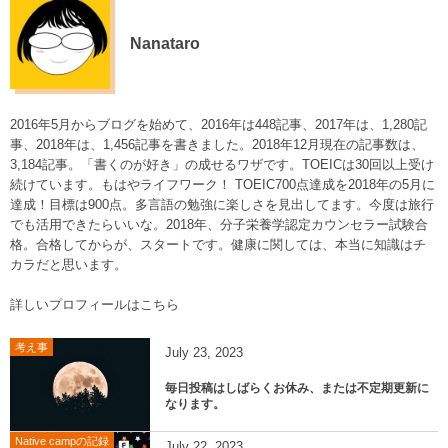
Nanataro
2016年5月からブログを始めて、2016年は448記事、2017年は、1,280記
事、2018年は、1,456記事を書きました。2018年12月現在の記事数は、
3,184記事。「書くのが好き」の成せるワザです。TOEICは30回以上受け
続けています。もはやライフワーク！ TOEIC700点達成を2018年の5月に
達成！目標は900点。多言語の勉強に楽しさを見出してます。今度は旅行
でも活用できたらいいな。2018年、分子栄養学認定カウンセラー試験合
格。合格してからが、スタートです。健康に関しては、本当に知識はチ
カラだと思います。
詳しいプロフィールはこちら
考え事
July
23
,
2023
毎日投稿はしばらくお休み、または不定期更新に
なります。
Native campの記録
July
22
,
2023