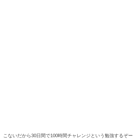
こないだから30日間で100時間チャレンジという勉強するぞー