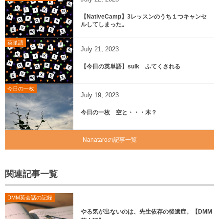
【NativeCamp】3レッスンのうち１つキャンセ
ルしてしまった。
英単語
July
21
,
2023
【今日の英単語】sulk ふてくされる
今日の一枚
July
19
,
2023
今日の一枚 空と・・・木？
Nanataroの記事一覧
関連記事一覧
DMM英会話の記録
やる気が出ないのは、先生依存の後遺症。【DMM