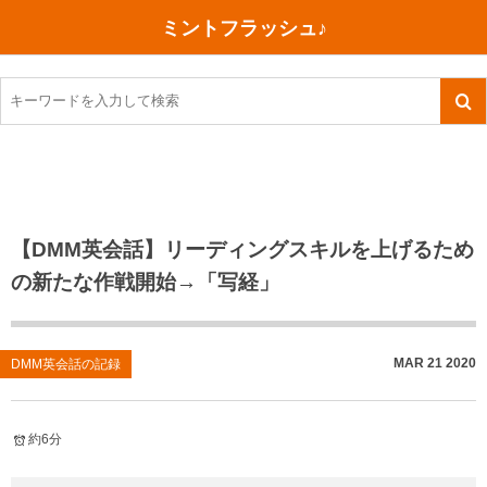
ミントフラッシュ♪
旅行、行ってきた
語学・学習
美容・健康
読書
記録
TOEIC感想・結果
今日買った本
ご朱印帳めぐり
ファスティング
食べ物
英会話！はじめました。
気になる本
イベント
リハビリ(五十肩）
考え事
英検！受験
読書メモ
小山町（静岡県）
カフェイン断ち
捨てログ
【DMM英会話】リーディングスキルを上げるため
の新たな作戦開始→「写経」
TOEIC800点への道
川越（埼玉県）
コスメ
今日の一枚
TOEIC（作戦・ノウハウなど）
沖縄
ダイエット
月、星、宇宙
MAR
21
2020
DMM英会話の記録
TOEIC700点への道
神戸
健康あれこれ
英単語
行ってきたあれこれ
美容あれこれ
約6分