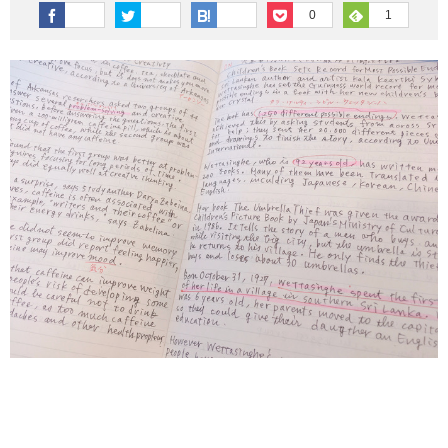
その他英語関連
旅行関連あれこれ
0
1