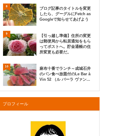
8
ブログ記事のタイトルを変更
したら、グーグルにFetch as
Googleで知らせてあげよう
9
【引っ越し準備】住所の変更
は郵便局から転居通知をもら
ってポストへ。貯金通帳の住
所変更も必要だ。
10
麻布十番でランチ～成城石井
のパン食べ放題付のLe Bar à
Vin 52 （ル バーラ ヴァン...
プロフィール