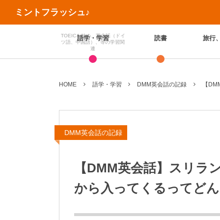
ミントフラッシュ♪
TOEICを始め、英会話（ドイ
語学・学習
読書
旅行
ツ語、中国語）、等の学習関
連
HOME
語学・学習
DMM英会話の記録
【DM
DMM英会話の記録
【DMM英会話】スリラ
から入ってくるってどん