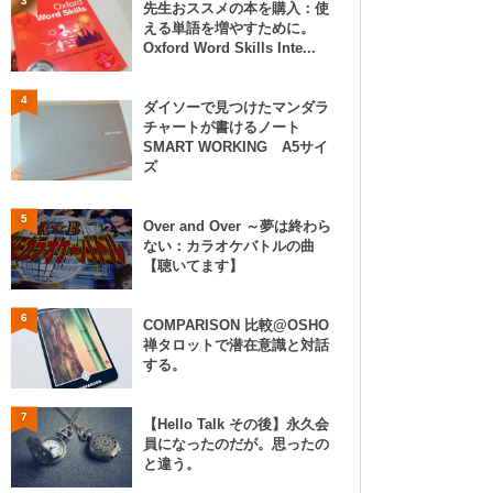
3
先生おススメの本を購入：使
える単語を増やすために。
Oxford Word Skills Inte...
4
ダイソーで見つけたマンダラ
チャートが書けるノート
SMART WORKING A5サイ
ズ
5
Over and Over ～夢は終わら
ない：カラオケバトルの曲
【聴いてます】
6
COMPARISON 比較@OSHO
禅タロットで潜在意識と対話
する。
7
【Hello Talk その後】永久会
員になったのだが。思ったの
と違う。