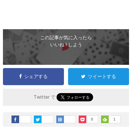
この記事が気に入ったら
いいね ! しよう
シェアする
ツイートする
Twitter で
0
1