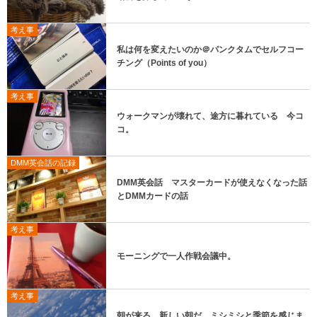
考え事
私は何を変えたいのか＠パンクタムでセルフコー
チング（Points of you）
考え事
ウォークマンが壊れて、途方に暮れている 今コ
コ。
DMM英会話の記録
DMM英会話 マスターカードが使えなくなった話
とDMMカードの話
考え事
モーニングで一人作戦会議中。
考え事
朝が来る。新しい朝だ。ミシミシと季節を感じま