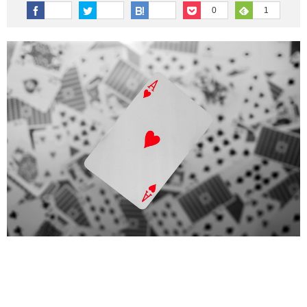
その他英語関連
旅行関連あれこれ
0
1