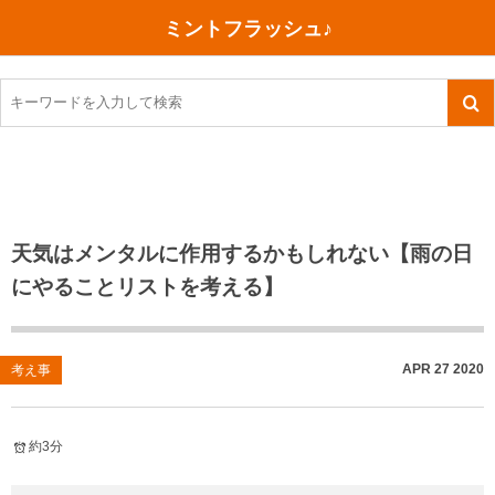
ミントフラッシュ♪
旅行、行ってきた
語学・学習
美容・健康
読書
記録
TOEIC感想・結果
今日買った本
ご朱印帳めぐり
ファスティング
食べ物
英会話！はじめました。
気になる本
イベント
リハビリ(五十肩）
考え事
英検！受験
読書メモ
小山町（静岡県）
カフェイン断ち
捨てログ
天気はメンタルに作用するかもしれない【雨の日
にやることリストを考える】
TOEIC800点への道
川越（埼玉県）
コスメ
今日の一枚
TOEIC（作戦・ノウハウなど）
沖縄
ダイエット
月、星、宇宙
APR
27
2020
考え事
TOEIC700点への道
神戸
健康あれこれ
英単語
行ってきたあれこれ
美容あれこれ
約3分