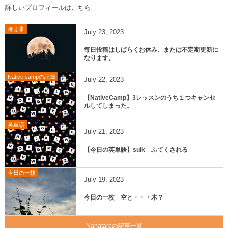
詳しいプロフィールはこちら
考え事
July
23
,
2023
毎日投稿はしばらくお休み、または不定期更新に
なります。
Native campの記録
July
22
,
2023
【NativeCamp】3レッスンのうち１つキャンセ
ルしてしまった。
英単語
July
21
,
2023
【今日の英単語】sulk ふてくされる
今日の一枚
July
19
,
2023
今日の一枚 空と・・・木？
Nanataroの記事一覧