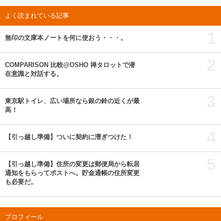
よく読まれている記事
1
無印の文庫本ノートを何に使おう・・・。
2
COMPARISON 比較@OSHO 禅タロットで潜
在意識と対話する。
3
東京駅トイレ、広い場所なら銀の鈴の近くが最
高！
4
【引っ越し準備】ついに契約に漕ぎつけた！
5
【引っ越し準備】住所の変更は郵便局から転居
通知をもらってポストへ。貯金通帳の住所変更
も必要だ。
プロフィール