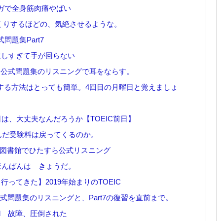
、ヨガで全身筋肉痛やばい
、びっくりするほどの、気絶させるような。
問題集Part7
リ、忙しすぎて手が回らない
プリと、公式問題集のリスニングで耳をならす。
算する方法はとっても簡単。4回目の月曜日と覚えましょ
は、大丈夫なんだろうか【TOEIC前日】
込んだ受験料は戻ってくるのか。
リ、図書館でひたすら公式リスニング
日！ほんばんは きょうだ。
 【行ってきた】2019年始まりのTOEIC
験と公式問題集のリスニングと、Part7の復習を直前まで。
lmed 故障、圧倒された