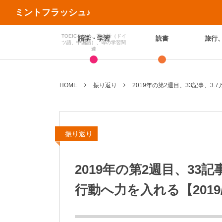
ミントフラッシュ♪
TOEICを始め、英会話（ドイ
語学・学習
読書
旅行
ツ語、中国語）、等の学習関
連
HOME
振り返り
2019年の第2週目、33記事、3.7
振り返り
2019年の第2週目、33
行動へ力を入れる【2019/1/7