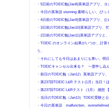
・
5日前のTOEIC勉(Jan8)英単語アプリ
・
今日の英単語 stunning 素晴らしい
・
4日前のTOEIC勉(Jan9)英単語アプリ、公式
・
3日前のTOEIC勉(Jan10)英単語アプ
・
2日前のTOEIC勉(Jan11)英単語ア
・
TOEIC のオンライン結果がいつか、計
う。
・
それにしても今日はあまりにも寒い。明日
・
TOEICキャンセル出来る？ 一度申し
・
前日のTOEIC勉（Jan12）英単語アプ
・
第237回TOEIC L&R テスト(1月）当
・
第237回TOEIC L&Rテスト（1月） 感想
・
当日のTOEIC勉（Jan13）TOEIC受
・
今日の英単語 malfunction、overwhe