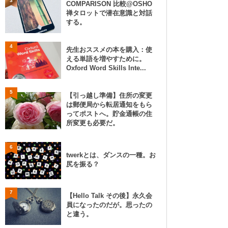
3
COMPARISON 比較@OSHO
禅タロットで潜在意識と対話
する。
4
先生おススメの本を購入：使
える単語を増やすために。
Oxford Word Skills Inte...
5
【引っ越し準備】住所の変更
は郵便局から転居通知をもら
ってポストへ。貯金通帳の住
所変更も必要だ。
6
twerkとは、ダンスの一種。お
尻を振る？
7
【Hello Talk その後】永久会
員になったのだが。思ったの
と違う。