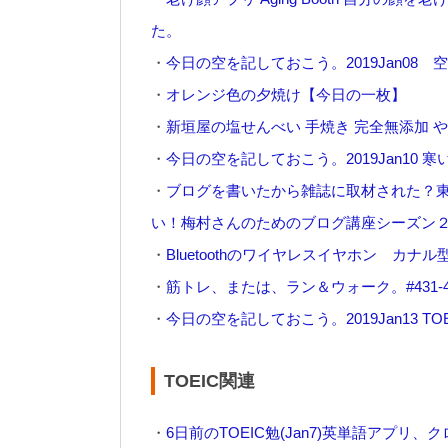
た。
・
今日の空を記しておこう。2019Jan0
・
オレンジ色の夕焼け【今日の一枚】
・
新垣屋の塩せんべい 手焼き 完全無添加 
・
今日の空を記しておこう。2019Jan10 
・
ブログを書いたから雑誌に取材された？
い！梅村さんのためのブログ講座シーズン
・
Bluetoothのワイヤレスイヤホン カ
・
筋トレ、または、ラン＆ウォーク。#431-
・
今日の空を記しておこう。2019Jan13 TO
TOEIC関連
・
6日前のTOEIC勉(Jan7)英単語アプ