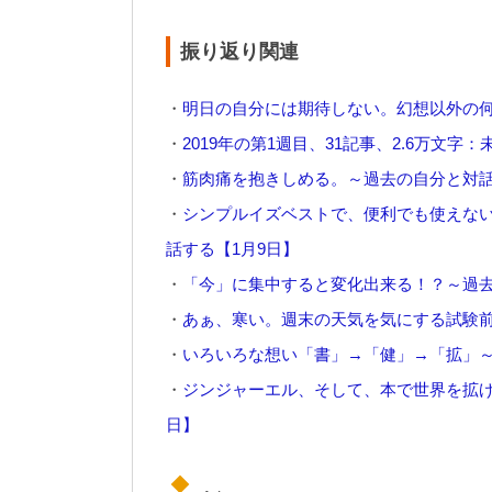
振り返り関連
・
明日の自分には期待しない。幻想以外の何
・
2019年の第1週目、31記事、2.6万文字：未来
・
筋肉痛を抱きしめる。～過去の自分と対話
・
シンプルイズベストで、便利でも使えな
話する【1月9日】
・
「今」に集中すると変化出来る！？～過去
・
あぁ、寒い。週末の天気を気にする試験前
・
いろいろな想い「書」→「健」→「拡」～
・
ジンジャーエル、そして、本で世界を拡げ
日】