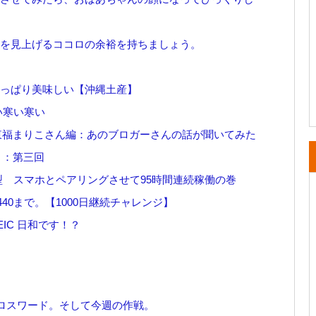
8 空を見上げるココロの余裕を持ちましょう。
やっぱり美味しい【沖縄土産】
寒い寒い寒い
東福まりこさん編：あのブロガーさんの話が聞いてみた
２：第三回
ナル型 スマホとペアリングさせて95時間連続稼働の巻
440まで。【1000日継続チャレンジ】
EIC 日和です！？
リ、クロスワード。そして今週の作戦。