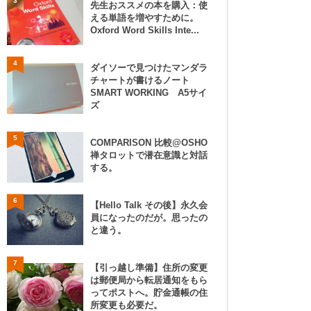
3
先生おススメの本を購入：使
える単語を増やすために。
Oxford Word Skills Inte...
4
ダイソーで見つけたマンダラ
チャートが書けるノート
SMART WORKING A5サイ
ズ
5
COMPARISON 比較@OSHO
禅タロットで潜在意識と対話
する。
6
【Hello Talk その後】永久会
員になったのだが。思ったの
と違う。
7
【引っ越し準備】住所の変更
は郵便局から転居通知をもら
ってポストへ。貯金通帳の住
所変更も必要だ。