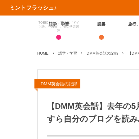
ミントフラッシュ♪
TOEICを始め、英会話（ドイ
語学・学習
読書
旅行
ツ語、中国語）、等の学習関
連
HOME
語学・学習
DMM英会話の記録
【DM
DMM英会話の記録
【DMM英会話】去年の
すら自分のブログを読みふけ