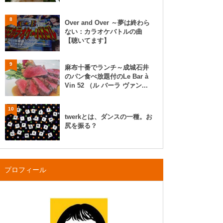
8
Over and Over ～夢は終わら
ない：カラオケバトルの曲
【聴いてます】
9
麻布十番でランチ～成城石井
のパン食べ放題付のLe Bar à
Vin 52 （ル バーラ ヴァン...
10
twerkとは、ダンスの一種。お
尻を振る？
プロフィール