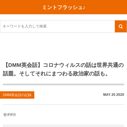
ミントフラッシュ♪
旅行、行ってきた
語学・学習
美容・健康
読書
記録
TOEIC感想・結果
今日買った本
ご朱印帳めぐり
ファスティング
食べ物
英会話！はじめました。
気になる本
イベント
リハビリ(五十肩）
考え事
英検！受験
読書メモ
小山町（静岡県）
カフェイン断ち
捨てログ
【DMM英会話】コロナウィルスの話は世界共通の
話題。そしてそれにまつわる政治家の話も。
TOEIC800点への道
川越（埼玉県）
コスメ
今日の一枚
TOEIC（作戦・ノウハウなど）
沖縄
ダイエット
月、星、宇宙
MAY
20
2020
DMM英会話の記録
TOEIC700点への道
神戸
健康あれこれ
英単語
行ってきたあれこれ
美容あれこれ
約8分