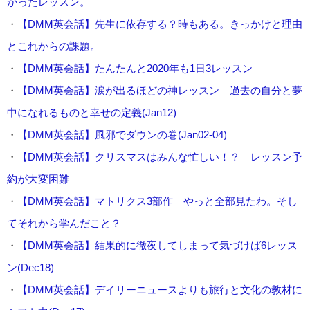
かったレッスン。
・
【DMM英会話】先生に依存する？時もある。きっかけと理由
とこれからの課題。
・
【DMM英会話】たんたんと2020年も1日3レッスン
・
【DMM英会話】涙が出るほどの神レッスン 過去の自分と夢
中になれるものと幸せの定義(Jan12)
・
【DMM英会話】風邪でダウンの巻(Jan02-04)
・
【DMM英会話】クリスマスはみんな忙しい！？ レッスン予
約が大変困難
・
【DMM英会話】マトリクス3部作 やっと全部見たわ。そし
てそれから学んだこと？
・
【DMM英会話】結果的に徹夜してしまって気づけば6レッス
ン(Dec18)
・
【DMM英会話】デイリーニュースよりも旅行と文化の教材に