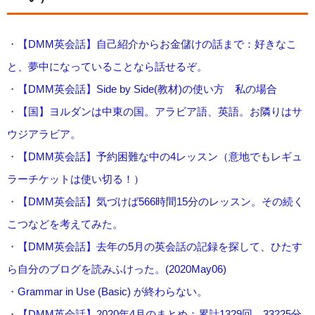
・
【DMM英会話】自己紹介からお金儲けの話まで：好きなこ
と、夢中になっていることなら話せるぞ。
・
【DMM英会話】Side by Side(教材)の使い方 私の場合
・
【国】ヨルダンは中東の国。アラビア語、英語。お隣りはサ
ウジアラビア。
・
【DMM英会話】予約困難な中の4レッスン（意地でもレギュ
ラーチケットは使い切る！）
・
【DMM英会話】気づけば566時間15分のレッスン。その続く
こつなどを考えてみた。
・
【DMM英会話】去年の5月の英会話の記録を探して、ひたす
ら自分のブログを読みふけった。(2020May06)
・
Grammar in Use (Basic) が終わらない。
・
【DMM英会話】2020年4月のまとめ：累計1329回、33225分