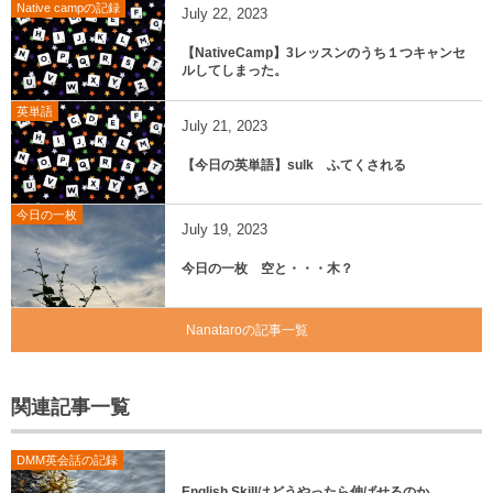
Native campの記録
July
22
,
2023
【NativeCamp】3レッスンのうち１つキャンセ
ルしてしまった。
英単語
July
21
,
2023
【今日の英単語】sulk ふてくされる
今日の一枚
July
19
,
2023
今日の一枚 空と・・・木？
Nanataroの記事一覧
関連記事一覧
DMM英会話の記録
English Skillはどうやったら伸ばせるのか。