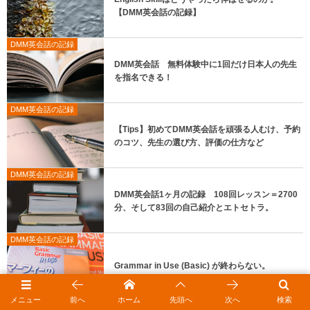
【DMM英会話の記録】
DMM英会話の記録
DMM英会話 無料体験中に1回だけ日本人の先生
を指名できる！
DMM英会話の記録
【Tips】初めてDMM英会話を頑張る人むけ、予約
のコツ、先生の選び方、評価の仕方など
DMM英会話の記録
DMM英会話1ヶ月の記録 108回レッスン＝2700
分、そして83回の自己紹介とエトセトラ。
DMM英会話の記録
Grammar in Use (Basic) が終わらない。
メニュー
前へ
ホーム
先頭へ
次へ
検索
DMM英会話の記録