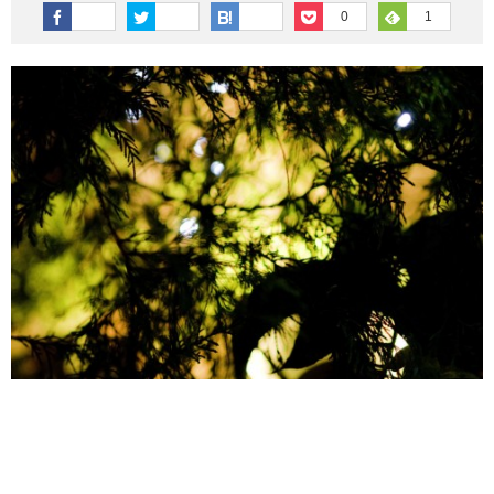
その他英語関連
旅行関連あれこれ
0
1