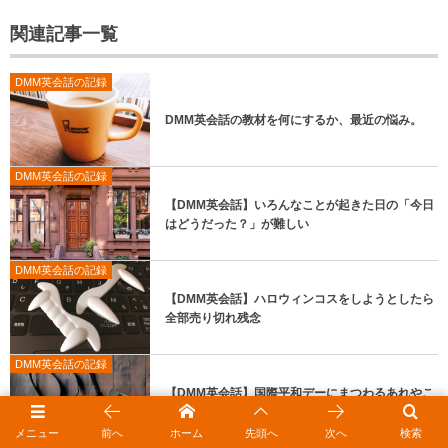
関連記事一覧
DMM英会話の記録
DMM英会話の教材を何にするか、最近の悩み。
DMM英会話の記録
【DMM英会話】いろんなことが起きた日の「今日
はどうだった？」が難しい
DMM英会話の記録
【DMM英会話】ハロウィンコスをしようとしたら
全部売り切れ残念
DMM英会話の記録
【DMM英会話】国際平和デーにまつわるあれやこ
れやを話す。
メニュー
前へ
ホーム
先頭へ
次へ
検索