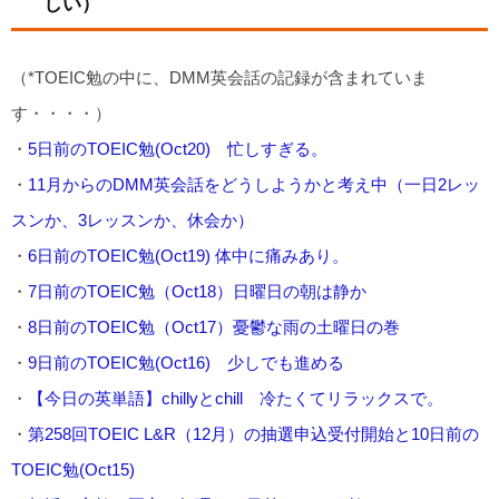
しい）
（*TOEIC勉の中に、DMM英会話の記録が含まれていま
す・・・・）
・
5日前のTOEIC勉(Oct20) 忙しすぎる。
・
11月からのDMM英会話をどうしようかと考え中（一日2レッ
スンか、3レッスンか、休会か）
・
6日前のTOEIC勉(Oct19) 体中に痛みあり。
・
7日前のTOEIC勉（Oct18）日曜日の朝は静か
・
8日前のTOEIC勉（Oct17）憂鬱な雨の土曜日の巻
・
9日前のTOEIC勉(Oct16) 少しでも進める
・
【今日の英単語】chillyとchill 冷たくてリラックスで。
・
第258回TOEIC L&R（12月）の抽選申込受付開始と10日前の
TOEIC勉(Oct15)