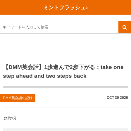
ミントフラッシュ♪
旅行、行ってきた
語学・学習
美容・健康
読書
記録
TOEIC感想・結果
今日買った本
ご朱印帳めぐり
ファスティング
食べ物
英会話！はじめました。
気になる本
イベント
リハビリ(五十肩）
考え事
英検！受験
読書メモ
小山町（静岡県）
カフェイン断ち
捨てログ
【DMM英会話】1歩進んで2歩下がる：take one
step ahead and two steps back
TOEIC800点への道
川越（埼玉県）
コスメ
今日の一枚
TOEIC（作戦・ノウハウなど）
沖縄
ダイエット
月、星、宇宙
OCT
30
2020
DMM英会話の記録
TOEIC700点への道
神戸
健康あれこれ
英単語
行ってきたあれこれ
美容あれこれ
約9分