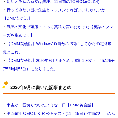
・
朝活と夜勉の両立は無理。11日前のTOEIC勉(Oct14)
・
行ってみたい国の先生とレッスンすればいいじゃないか
【DMM英会話】
・
気圧の変化で頭痛・・って英語で言いたかった【英語のフレ
ーズを集めよう】
・
【DMM英会話】Windows10(自分のPC)にしてからの定番環
境はこれ。
・
【DMM英会話】2020年9月のまとめ：累計1,807回、45,175分
(752時間55分）になりました。
2020年9月に書いた記事まとめ
・
宇宙が一区切りついたような一日【DMM英会話】
・
第256回TOEIC L ＆ R 公開テスト(11月15日）午前の申し込み