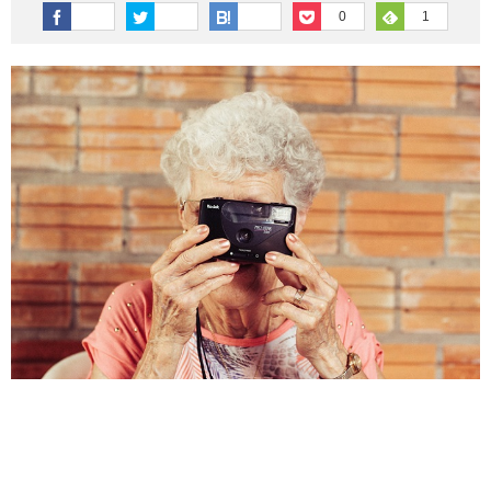
その他英語関連
旅行関連あれこれ
0
1