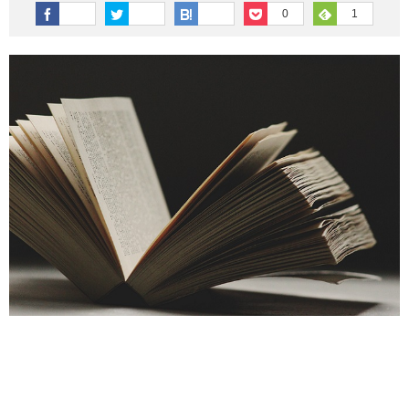
その他英語関連
旅行関連あれこれ
0
1