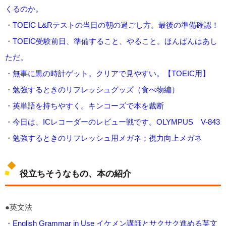
くるのか。
・
TOEIC L&Rテストの当日の朝の過ごし方。最後の準備確認！
・
TOEIC受験前日、準備すること、やること。ほんばんはあし
ただ。
・
無事に黒の時計ゲット。クリアで見やすい。【TOEIC用】
・
勉強するときのリフレッシュグッズ（食べ物編）
・
英単語を持ちやすく。キンコーズで本を裁断
・
今日は、ICレコーダーのレビュー戦です。OLYMPUS V-843
・
勉強するときのリフレッシュ用メガネ；視力向上メガネ
役立ちそうなもの、本の紹介
●英文法
・
English Grammar in Use イケメン講師とサクサク進める英文