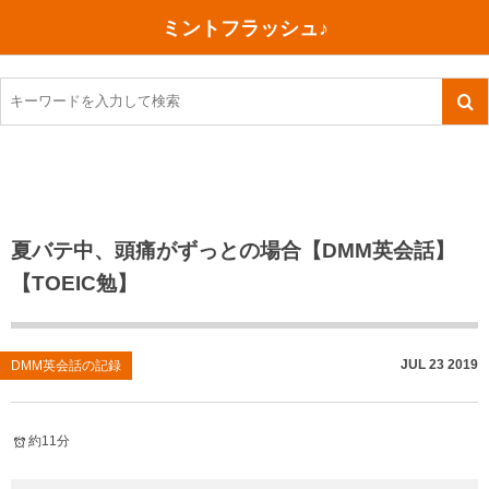
ミントフラッシュ♪
旅行、行ってきた
語学・学習
美容・健康
読書
記録
TOEIC感想・結果
今日買った本
ご朱印帳めぐり
ファスティング
食べ物
英会話！はじめました。
気になる本
イベント
リハビリ(五十肩）
考え事
英検！受験
読書メモ
小山町（静岡県）
カフェイン断ち
捨てログ
夏バテ中、頭痛がずっとの場合【DMM英会話】
【TOEIC勉】
TOEIC800点への道
川越（埼玉県）
コスメ
今日の一枚
TOEIC（作戦・ノウハウなど）
沖縄
ダイエット
月、星、宇宙
JUL
23
2019
DMM英会話の記録
TOEIC700点への道
神戸
健康あれこれ
英単語
行ってきたあれこれ
美容あれこれ
約11分