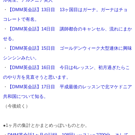
・
【DMM英会話】13日目 13ヶ国目はガーナ。ガーナはチョ
コレートで有名。
・
【DMM英会話】14日目 講師都合のキャンセル、流れにまか
せる。
・
【DMM英会話】15日目 ゴールデンウィーク大型連休に興味
シンシンみたい。
・
【DMM英会話】16日目 今日は4レッスン、初月過ぎたらこ
のやり方を見直そうと思います。
・
【DMM英会話】17日目 平成最後のレッスンで北マケドニア
共和国について知る。
（今後続く）
●1ヶ月の集計とかまとめっぽいものとか。
・
DMM英会話1ヶ月の記録 108回レッスン＝2700分、そして