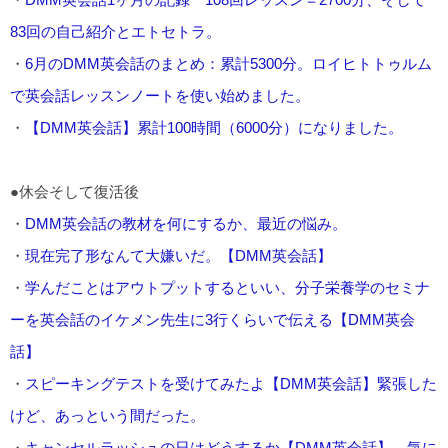
83回の自己紹介とエトセトラ。
・
6月のDMM英会話のまとめ：累計5300分。ロイヒトトゥルム
で英会話レッスンノートを使い始めました。
・
【DMM英会話】累計100時間（6000分）になりました。
●休会そして復活後
・
DMM英会話の教材を何にするか、最近の悩み。
・
現在完了形なんて大嫌いだ。【DMM英会話】
・
学んだことはアウトプットするといい、分子栄養学のセミナ
ーを英会話のイケメン先生に3行くらいで伝える【DMM英会
話】
・
スピーキングテストを受けてみたよ【DMM英会話】緊張した
けど、あっという間だった。
・
キャンセルラッシュの日はどうするか【DMM英会話】→気に