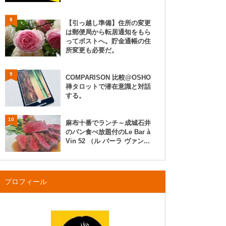
8
【引っ越し準備】住所の変更
は郵便局から転居通知をもら
ってポストへ。貯金通帳の住
所変更も必要だ。
9
COMPARISON 比較@OSHO
禅タロットで潜在意識と対話
する。
10
麻布十番でランチ～成城石井
のパン食べ放題付のLe Bar à
Vin 52 （ル バーラ ヴァン...
プロフィール