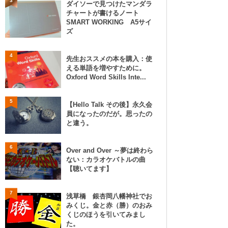
3
ダイソーで見つけたマンダラ
チャートが書けるノート
SMART WORKING A5サイ
ズ
4
先生おススメの本を購入：使
える単語を増やすために。
Oxford Word Skills Inte...
5
【Hello Talk その後】永久会
員になったのだが。思ったの
と違う。
6
Over and Over ～夢は終わら
ない：カラオケバトルの曲
【聴いてます】
7
浅草橋 銀杏岡八幡神社でお
みくじ。金と赤（勝）のおみ
くじのほうを引いてみまし
た。