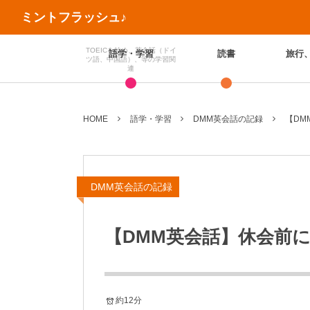
ミントフラッシュ♪
TOEICを始め、英会話（ドイ
語学・学習
読書
旅行
ツ語、中国語）、等の学習関
連
HOME
語学・学習
DMM英会話の記録
【DM
DMM英会話の記録
【DMM英会話】休会前
約12分